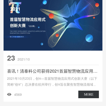
23
2021/10
喜讯！清泰科公司获得2021首届智慧物流应用式创新大赛三等奖！
2021年10月23日，创π—首届智慧物流应用式创新大赛（以下
简称“创π”）总决赛在杭州举行，创π旨在聚焦智慧物流领域，
集聚科技创新创业人才、项目与成果，深入结合顺丰体系创新
4569
MORE
需求与产业导向，开展应用式创新探索，提升