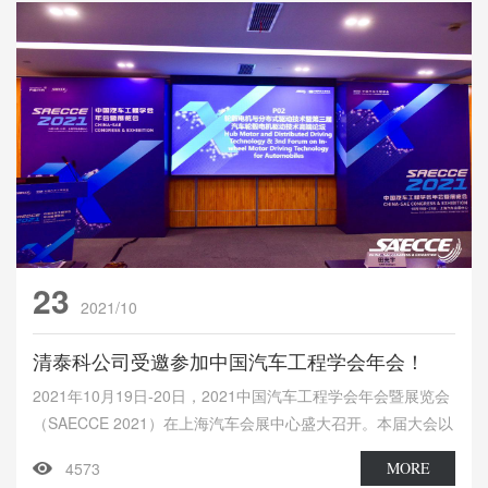
23
2021/10
清泰科公司受邀参加中国汽车工程学会年会！
2021年10月19日-20日，2021中国汽车工程学会年会暨展览会
（SAECCE 2021）在上海汽车会展中心盛大召开。本届大会以
“汽车+X，双碳背景下汽车科技创新”为主题，围绕汽车电动
4573
MORE
化、智能化、网联化、共享化的发展趋势，深度