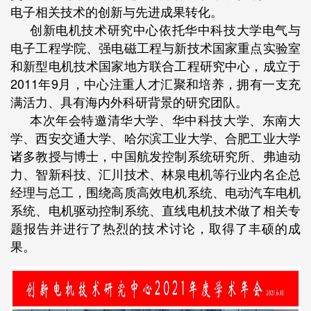
电子相关技术的创新与先进成果转化。
创新电机技术研究中心依托华中科技大学电气与
电子工程学院、强电磁工程与新技术国家重点实验室
和新型电机技术国家地方联合工程研究中心，成立于
2011年9月，中心注重人才汇聚和培养，拥有一支充
满活力、具有海内外科研背景的研究团队。
本次年会特邀清华大学、华中科技大学、东南大
学、西安交通大学、哈尔滨工业大学、合肥工业大学
诸多教授与博士，中国航发控制系统研究所、弗迪动
力、智新科技、汇川技术、林泉电机等行业内名企总
经理与总工，围绕高质高效电机系统、电动汽车电机
系统、电机驱动控制系统、直线电机技术做了相关专
题报告并进行了热烈的技术讨论，取得了丰硕的成
果。