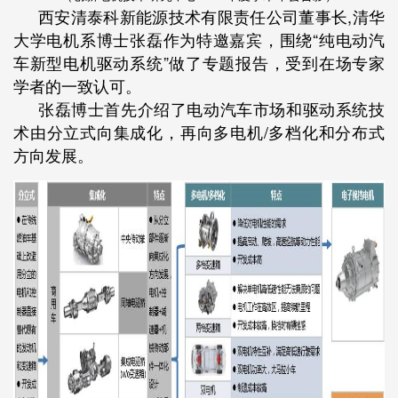
西安清泰科新能源技术有限责任公司董事长,清华
大学电机系博士张磊作为特邀嘉宾，围绕“纯电动汽
车新型电机驱动系统”做了专题报告，受到在场专家
学者的一致认可。
张磊博士首先介绍了电动汽车市场和驱动系统技
术由分立式向集成化，再向多电机/多档化和分布式
方向发展。