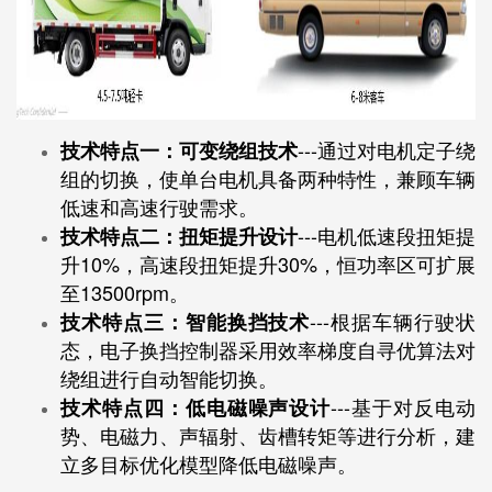
---通过对电机定子绕
技术特点一：可变绕组技术
组的切换，使单台电机具备两种特性，兼顾车辆
低速和高速行驶需求。
---电机低速段扭矩提
技术特点二：扭矩提升设计
升10%，高速段扭矩提升30%，恒功率区可扩展
至13500rpm。
---根据车辆行驶状
技术特点三：智能换挡技术
态，电子换挡控制器采用效率梯度自寻优算法对
绕组进行自动智能切换。
---基于对反电动
技术特点四：低电磁噪声设计
势、电磁力、声辐射、齿槽转矩等进行分析，建
立多目标优化模型降低电磁噪声。