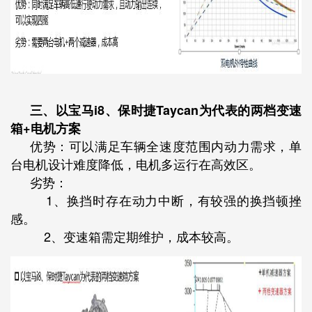
三、以宝马i8、保时捷Taycan为代表的两档变速
箱+电机方案
优势：可以满足车辆全速度范围内动力需求，单
台电机设计难度降低，电机多运行在高效区。
劣势：
1、换挡时存在动力中断，有较强的换挡顿挫
感。
2、变速箱需定期维护，成本较高。