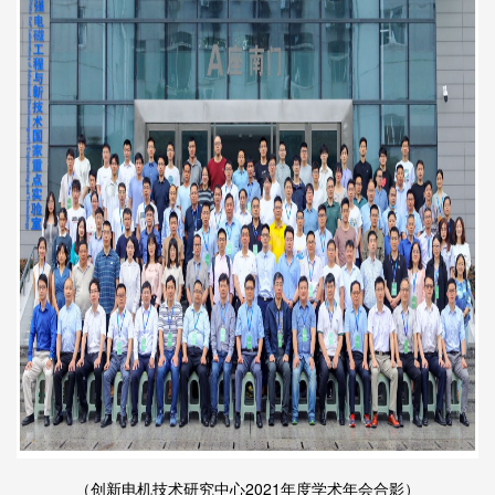
（创新电机技术研究中心2021年度学术年会合影）