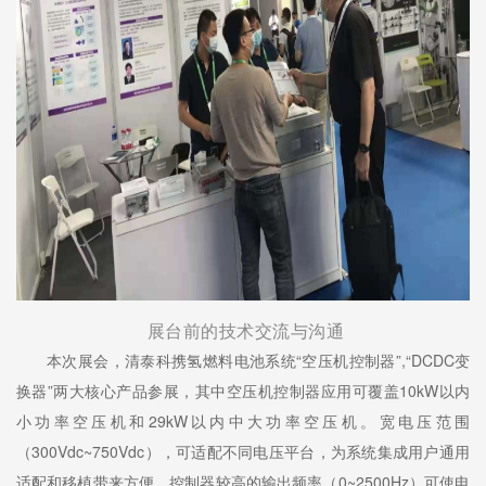
展台前的技术交流与沟通
本次展会，清泰科携氢燃料电池系统“空压机控制器”,“DCDC变
换器”两大核心产品参展，其中空压机控制器应用可覆盖10kW以内
小功率空压机和29kW以内中大功率空压机。宽电压范围
（300Vdc~750Vdc），可适配不同电压平台，为系统集成用户通用
适配和移植带来方便。控制器较高的输出频率（0~2500Hz）可使电